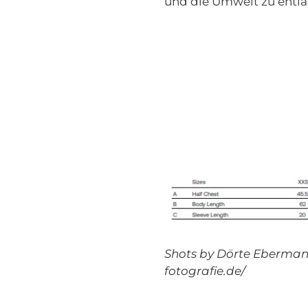
und die Umwelt zu entla
Shots by Dörte Ebermann
fotografie.de/