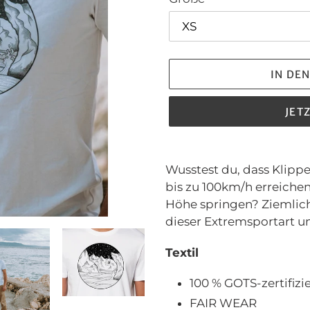
IN DE
JET
Produkt
wird
Wusstest du, dass Klipp
zum
bis zu 100km/h erreiche
Warenkorb
Höhe springen? Ziemlic
hinzugefügt
dieser Extremsportart u
Textil
100 % GOTS-zertifiz
FAIR WEAR